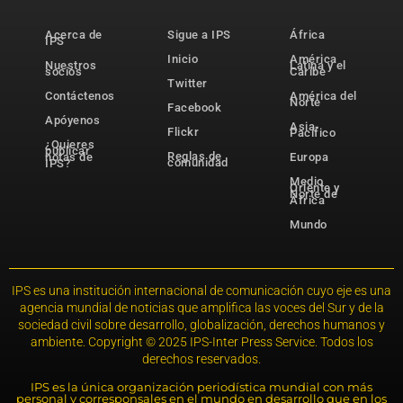
Acerca de
Sigue a IPS
África
IPS
Inicio
América
Nuestros
Latina y el
socios
Caribe
Twitter
Contáctenos
América del
Norte
Facebook
Apóyenos
Asia-
Flickr
Pacífico
¿Quieres
publicar
Reglas de
notas de
Europa
comunidad
IPS?
Medio
Oriente y
Norte de
África
Mundo
IPS es una institución internacional de comunicación cuyo eje es una
agencia mundial de noticias que amplifica las voces del Sur y de la
sociedad civil sobre desarrollo, globalización, derechos humanos y
ambiente. Copyright © 2025 IPS-Inter Press Service. Todos los
derechos reservados.
IPS es la única organización periodística mundial con más
personal y corresponsales en el mundo en desarrollo que en los