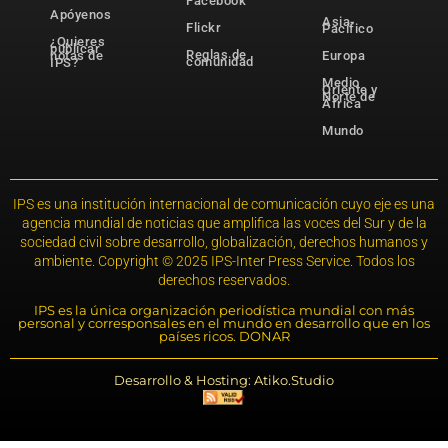
Facebook
Apóyenos
Asia-
Flickr
Pacífico
¿Quieres
publicar
Reglas de
notas de
Europa
comunidad
IPS?
Medio
Oriente y
Norte de
África
Mundo
IPS es una institución internacional de comunicación cuyo eje es una
agencia mundial de noticias que amplifica las voces del Sur y de la
sociedad civil sobre desarrollo, globalización, derechos humanos y
ambiente. Copyright © 2025 IPS-Inter Press Service. Todos los
derechos reservados.
IPS es la única organización periodística mundial con más
personal y corresponsales en el mundo en desarrollo que en los
países ricos. DONAR
Desarrollo & Hosting: Atiko.Studio