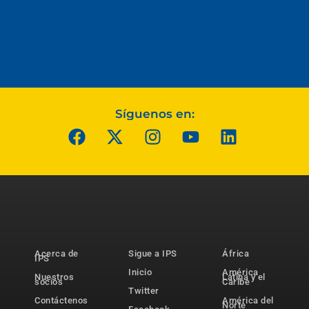
Síguenos en:
Acerca de
Sigue a IPS
África
IPS
Inicio
América
Nuestros
Latina y el
socios
Caribe
Twitter
Contáctenos
América del
Norte