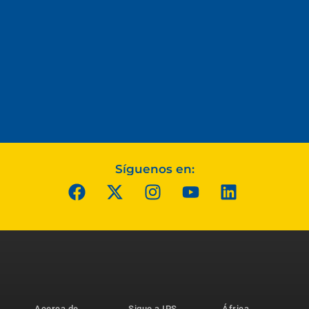
Síguenos en:
Acerca de
Sigue a IPS
África