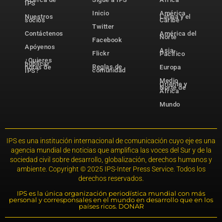
IPS
Inicio
América
Nuestros
Latina y el
socios
Caribe
Twitter
Contáctenos
América del
Norte
Facebook
Apóyenos
Asia-
Flickr
Pacífico
¿Quieres
publicar
Reglas de
notas de
Europa
comunidad
IPS?
Medio
Oriente y
Norte de
África
Mundo
IPS es una institución internacional de comunicación cuyo eje es una
agencia mundial de noticias que amplifica las voces del Sur y de la
sociedad civil sobre desarrollo, globalización, derechos humanos y
ambiente. Copyright © 2025 IPS-Inter Press Service. Todos los
derechos reservados.
IPS es la única organización periodística mundial con más
personal y corresponsales en el mundo en desarrollo que en los
países ricos. DONAR