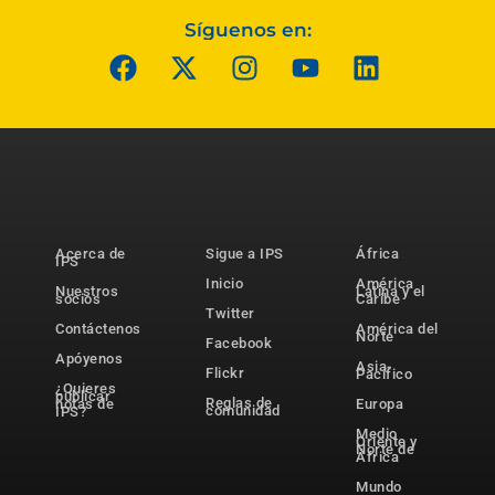
Síguenos en:
Acerca de
Sigue a IPS
África
IPS
Inicio
América
Nuestros
Latina y el
socios
Caribe
Twitter
Contáctenos
América del
Norte
Facebook
Apóyenos
Asia-
Flickr
Pacífico
¿Quieres
publicar
Reglas de
notas de
Europa
comunidad
IPS?
Medio
Oriente y
Norte de
África
Mundo