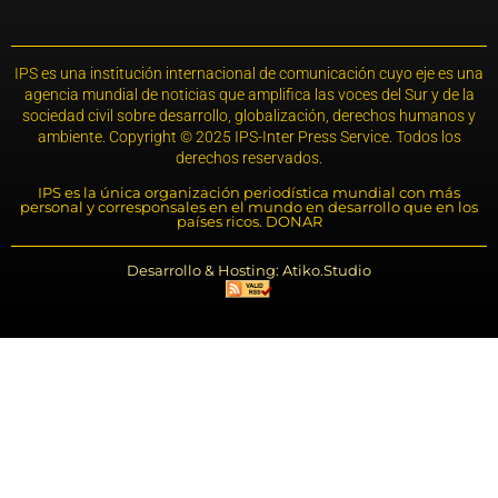
IPS es una institución internacional de comunicación cuyo eje es una
agencia mundial de noticias que amplifica las voces del Sur y de la
sociedad civil sobre desarrollo, globalización, derechos humanos y
ambiente. Copyright © 2025 IPS-Inter Press Service. Todos los
derechos reservados.
IPS es la única organización periodística mundial con más
personal y corresponsales en el mundo en desarrollo que en los
países ricos. DONAR
Desarrollo & Hosting: Atiko.Studio