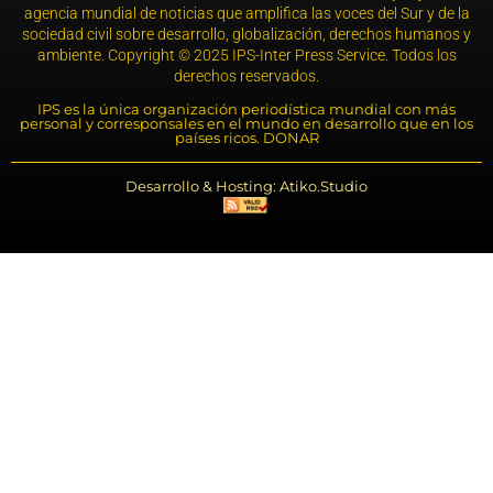
agencia mundial de noticias que amplifica las voces del Sur y de la
sociedad civil sobre desarrollo, globalización, derechos humanos y
ambiente. Copyright © 2025 IPS-Inter Press Service. Todos los
derechos reservados.
IPS es la única organización periodística mundial con más
personal y corresponsales en el mundo en desarrollo que en los
países ricos. DONAR
Desarrollo & Hosting: Atiko.Studio