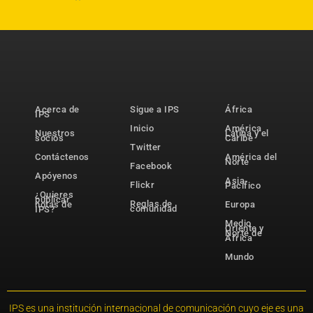
Acerca de
Sigue a IPS
África
IPS
Inicio
América
Nuestros
Latina y el
socios
Caribe
Twitter
Contáctenos
América del
Norte
Facebook
Apóyenos
Asia-
Flickr
Pacífico
¿Quieres
publicar
Reglas de
notas de
Europa
comunidad
IPS?
Medio
Oriente y
Norte de
África
Mundo
IPS es una institución internacional de comunicación cuyo eje es una