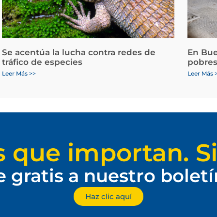
Se acentúa la lucha contra redes de
En Bue
tráfico de especies
pobres
Leer Más >>
Leer Más 
s que importan. Si
e gratis a nuestro bolet
Haz clic aquí