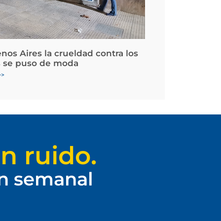
nos Aires la crueldad contra los
 se puso de moda
>>
n ruido.
ín semanal