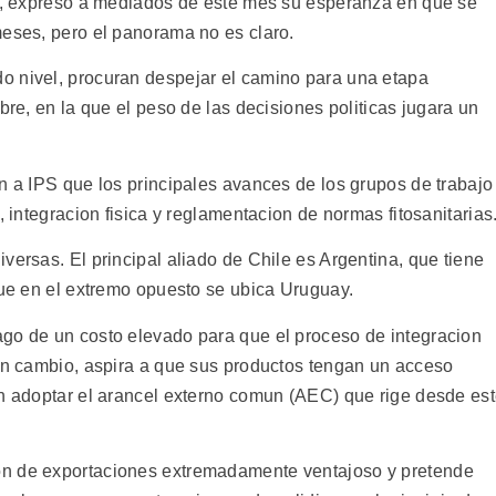
za, expreso a mediados de este mes su esperanza en que se
meses, pero el panorama no es claro.
o nivel, procuran despejar el camino para una etapa
bre, en la que el peso de las decisiones politicas jugara un
n a IPS que los principales avances de los grupos de trabajo
, integracion fisica y reglamentacion de normas fitosanitarias
versas. El principal aliado de Chile es Argentina, que tiene
que en el extremo opuesto se ubica Uruguay.
go de un costo elevado para que el proceso de integracion
 en cambio, aspira a que sus productos tengan un acceso
in adoptar el arancel externo comun (AEC) que rige desde es
on de exportaciones extremadamente ventajoso y pretende