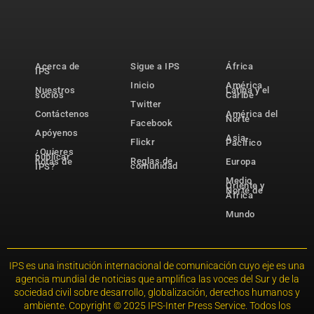
Acerca de
Sigue a IPS
África
IPS
Inicio
América
Nuestros
Latina y el
socios
Caribe
Twitter
Contáctenos
América del
Norte
Facebook
Apóyenos
Asia-
Flickr
Pacífico
¿Quieres
publicar
Reglas de
notas de
Europa
comunidad
IPS?
Medio
Oriente y
Norte de
África
Mundo
IPS es una institución internacional de comunicación cuyo eje es una
agencia mundial de noticias que amplifica las voces del Sur y de la
sociedad civil sobre desarrollo, globalización, derechos humanos y
ambiente. Copyright © 2025 IPS-Inter Press Service. Todos los