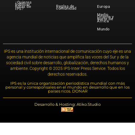
¿Quieres
publicar
Reglas de
notas de
Europa
comunidad
IPS?
Medio
Oriente y
Norte de
África
Mundo
IPS es una institución internacional de comunicación cuyo eje es una
agencia mundial de noticias que amplifica las voces del Sur y de la
sociedad civil sobre desarrollo, globalización, derechos humanos y
ambiente. Copyright © 2025 IPS-Inter Press Service. Todos los
derechos reservados.
IPS es la única organización periodística mundial con más
personal y corresponsales en el mundo en desarrollo que en los
países ricos. DONAR
Desarrollo & Hosting: Atiko.Studio