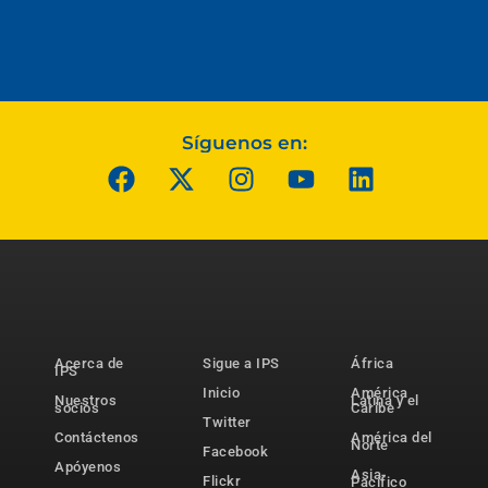
Síguenos en:
Acerca de
Sigue a IPS
África
IPS
Inicio
América
Nuestros
Latina y el
socios
Caribe
Twitter
Contáctenos
América del
Norte
Facebook
Apóyenos
Asia-
Flickr
Pacífico