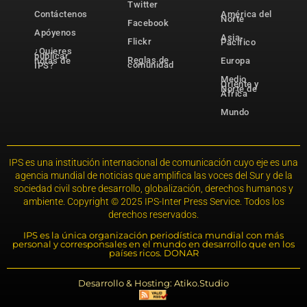
Twitter
Contáctenos
América del
Norte
Facebook
Apóyenos
Asia-
Flickr
Pacífico
¿Quieres
publicar
Reglas de
notas de
Europa
comunidad
IPS?
Medio
Oriente y
Norte de
África
Mundo
IPS es una institución internacional de comunicación cuyo eje es una
agencia mundial de noticias que amplifica las voces del Sur y de la
sociedad civil sobre desarrollo, globalización, derechos humanos y
ambiente. Copyright © 2025 IPS-Inter Press Service. Todos los
derechos reservados.
IPS es la única organización periodística mundial con más
personal y corresponsales en el mundo en desarrollo que en los
países ricos. DONAR
Desarrollo & Hosting: Atiko.Studio