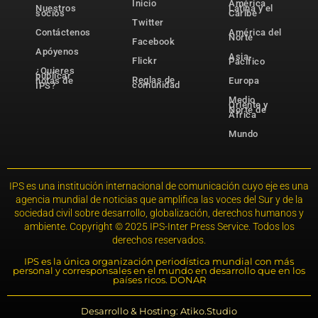
Inicio
América
Nuestros
Latina y el
socios
Caribe
Twitter
Contáctenos
América del
Norte
Facebook
Apóyenos
Asia-
Flickr
Pacífico
¿Quieres
publicar
Reglas de
notas de
Europa
comunidad
IPS?
Medio
Oriente y
Norte de
África
Mundo
IPS es una institución internacional de comunicación cuyo eje es una
agencia mundial de noticias que amplifica las voces del Sur y de la
sociedad civil sobre desarrollo, globalización, derechos humanos y
ambiente. Copyright © 2025 IPS-Inter Press Service. Todos los
derechos reservados.
IPS es la única organización periodística mundial con más
personal y corresponsales en el mundo en desarrollo que en los
países ricos. DONAR
Desarrollo & Hosting: Atiko.Studio