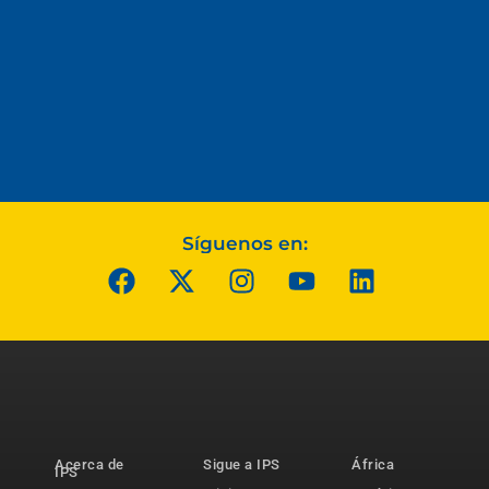
Síguenos en:
Acerca de
Sigue a IPS
África
IPS