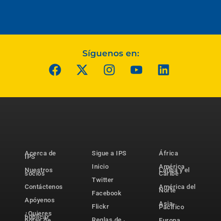
Síguenos en:
Acerca de
Sigue a IPS
África
IPS
Inicio
América
Nuestros
Latina y el
socios
Caribe
Twitter
Contáctenos
América del
Norte
Facebook
Apóyenos
Asia-
Flickr
Pacífico
¿Quieres
publicar
Reglas de
notas de
Europa