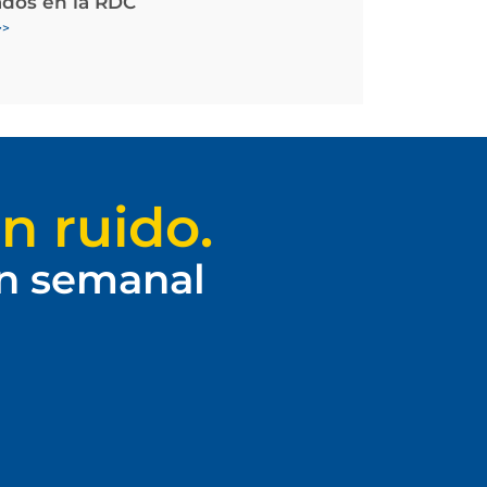
ados en la RDC
>>
n ruido.
ín semanal