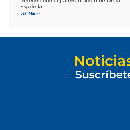
derecha con la juramentación de De la
Espriella
Leer Más >>
Noticia
Suscríbet