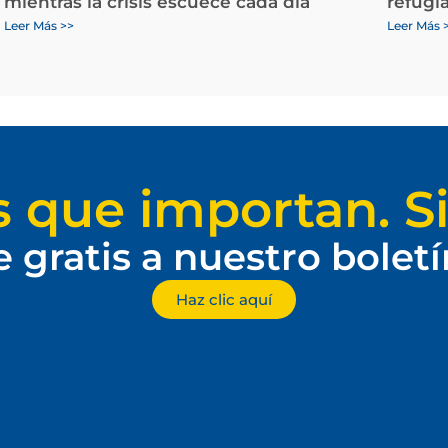
mientras la crisis escuece cada día
refugi
Leer Más >>
Leer Más 
s que importan. Si
e gratis a nuestro bolet
Haz clic aquí