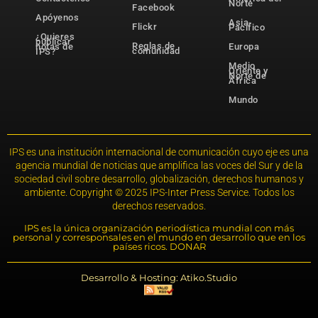
Norte
Facebook
Apóyenos
Asia-
Flickr
Pacífico
¿Quieres
publicar
Reglas de
notas de
Europa
comunidad
IPS?
Medio
Oriente y
Norte de
África
Mundo
IPS es una institución internacional de comunicación cuyo eje es una
agencia mundial de noticias que amplifica las voces del Sur y de la
sociedad civil sobre desarrollo, globalización, derechos humanos y
ambiente. Copyright © 2025 IPS-Inter Press Service. Todos los
derechos reservados.
IPS es la única organización periodística mundial con más
personal y corresponsales en el mundo en desarrollo que en los
países ricos. DONAR
Desarrollo & Hosting: Atiko.Studio