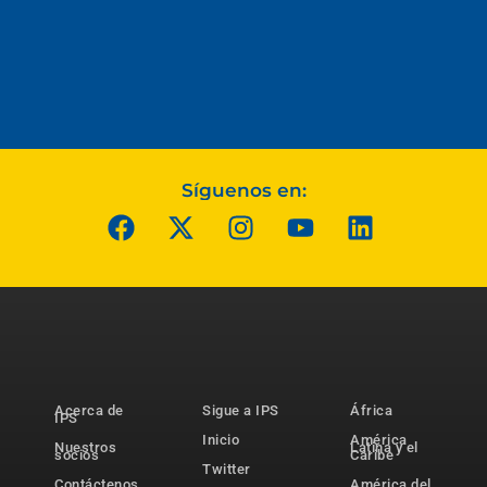
Síguenos en:
Acerca de
Sigue a IPS
África
IPS
Inicio
América
Nuestros
Latina y el
socios
Caribe
Twitter
Contáctenos
América del