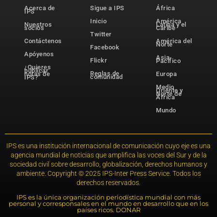
Acerca de
Sigue a IPS
África
IPS
Inicio
América
Nuestros
Latina y el
socios
Caribe
Twitter
Contáctenos
América del
Norte
Facebook
Apóyenos
Asia-
Flickr
Pacífico
¿Quieres
publicar
Reglas de
notas de
Europa
comunidad
IPS?
Medio
Oriente y
Norte de
África
Mundo
IPS es una institución internacional de comunicación cuyo eje es una
agencia mundial de noticias que amplifica las voces del Sur y de la
sociedad civil sobre desarrollo, globalización, derechos humanos y
ambiente. Copyright © 2025 IPS-Inter Press Service. Todos los
derechos reservados.
IPS es la única organización periodística mundial con más
personal y corresponsales en el mundo en desarrollo que en los
países ricos. DONAR