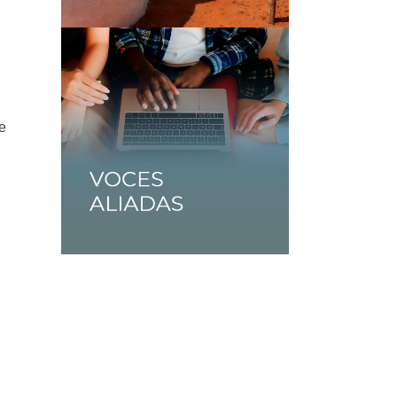
de
n
s