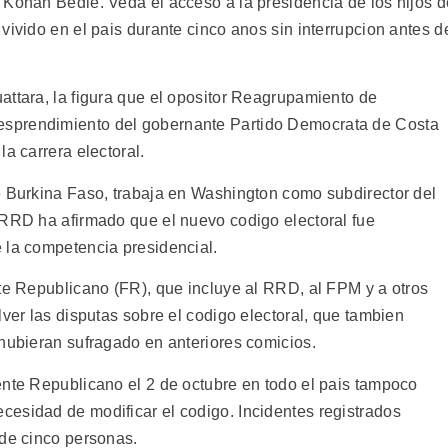
 Konan Bedie. Veda el acceso a la presidencia de los hijos d
vivido en el pais durante cinco anos sin interrupcion antes d
attara, la figura que el opositor Reagrupamiento de
sprendimiento del gobernante Partido Democrata de Costa
a carrera electoral.
e Burkina Faso, trabaja en Washington como subdirector del
 RRD ha afirmado que el nuevo codigo electoral fue
 la competencia presidencial.
nte Republicano (FR), que incluye al RRD, al FPM y a otros
lver las disputas sobre el codigo electoral, que tambien
 hubieran sufragado en anteriores comicios.
ente Republicano el 2 de octubre en todo el pais tampoco
esidad de modificar el codigo. Incidentes registrados
 de cinco personas.