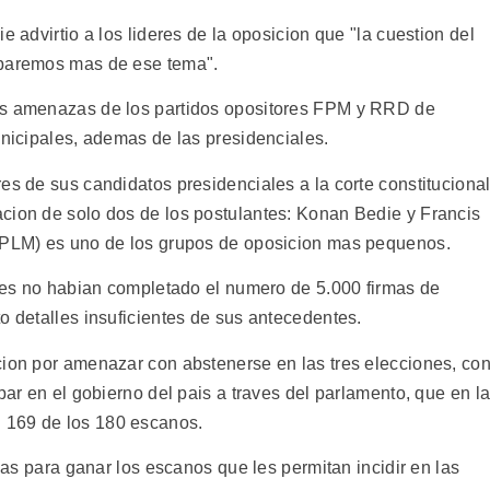
e advirtio a los lideres de la oposicion que "la cuestion del
uparemos mas de ese tema".
as amenazas de los partidos opositores FPM y RRD de
unicipales, ademas de las presidenciales.
es de sus candidatos presidenciales a la corte constitucional
cion de solo dos de los postulantes: Konan Bedie y Francis
 (PLM) es uno de los grupos de oposicion mas pequenos.
ntes no habian completado el numero de 5.000 firmas de
o detalles insuficientes de sus antecedentes.
cion por amenazar con abstenerse en las tres elecciones, co
par en el gobierno del pais a traves del parlamento, que en l
 169 de los 180 escanos.
ivas para ganar los escanos que les permitan incidir en las