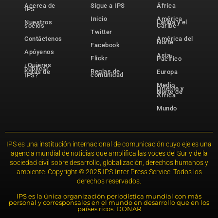
Acerca de
Sigue a IPS
África
IPS
Inicio
América
Nuestros
Latina y el
socios
Caribe
Twitter
Contáctenos
América del
Norte
Facebook
Apóyenos
Asia-
Flickr
Pacífico
¿Quieres
publicar
Reglas de
notas de
Europa
comunidad
IPS?
Medio
Oriente y
Norte de
África
Mundo
IPS es una institución internacional de comunicación cuyo eje es una
agencia mundial de noticias que amplifica las voces del Sur y de la
sociedad civil sobre desarrollo, globalización, derechos humanos y
ambiente. Copyright © 2025 IPS-Inter Press Service. Todos los
derechos reservados.
IPS es la única organización periodística mundial con más
personal y corresponsales en el mundo en desarrollo que en los
países ricos. DONAR