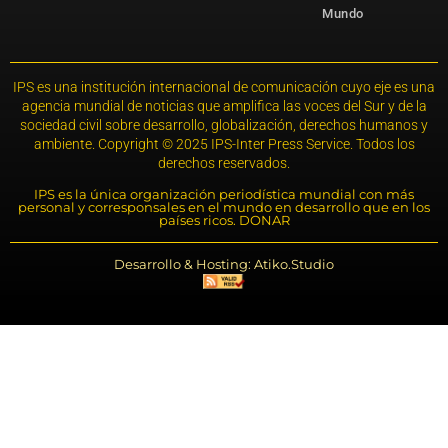
Mundo
IPS es una institución internacional de comunicación cuyo eje es una
agencia mundial de noticias que amplifica las voces del Sur y de la
sociedad civil sobre desarrollo, globalización, derechos humanos y
ambiente. Copyright © 2025 IPS-Inter Press Service. Todos los
derechos reservados.
IPS es la única organización periodística mundial con más
personal y corresponsales en el mundo en desarrollo que en los
países ricos. DONAR
Desarrollo & Hosting: Atiko.Studio