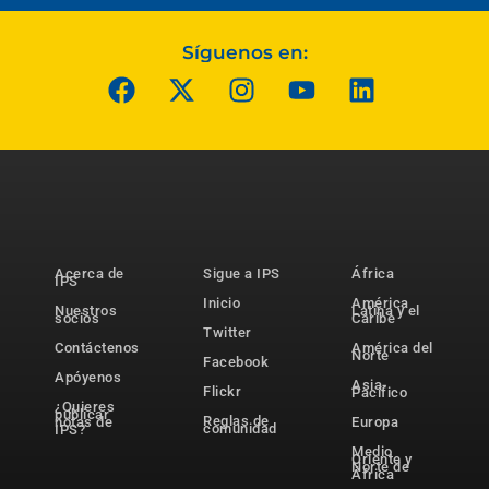
Síguenos en:
Acerca de
Sigue a IPS
África
IPS
Inicio
América
Nuestros
Latina y el
socios
Caribe
Twitter
Contáctenos
América del
Norte
Facebook
Apóyenos
Asia-
Flickr
Pacífico
¿Quieres
publicar
Reglas de
notas de
Europa
comunidad
IPS?
Medio
Oriente y
Norte de
África