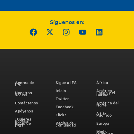
Síguenos en:
Acerca de
Sigue a IPS
África
IPS
Inicio
América
Nuestros
Latina y el
socios
Caribe
Twitter
Contáctenos
América del
Norte
Facebook
Apóyenos
Asia-
Flickr
Pacífico
¿Quieres
publicar
Reglas de
notas de
Europa
comunidad
IPS?
Medio
Oriente y