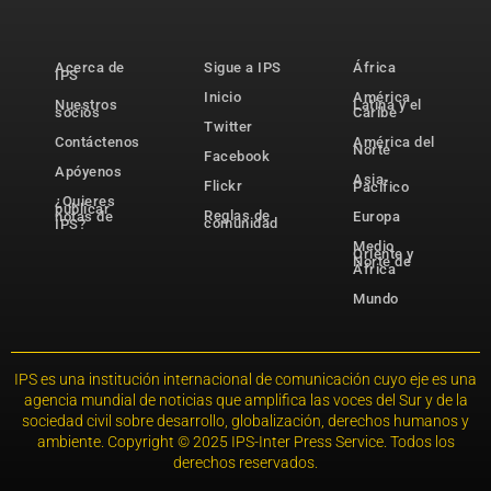
Acerca de
Sigue a IPS
África
IPS
Inicio
América
Nuestros
Latina y el
socios
Caribe
Twitter
Contáctenos
América del
Norte
Facebook
Apóyenos
Asia-
Flickr
Pacífico
¿Quieres
publicar
Reglas de
notas de
Europa
comunidad
IPS?
Medio
Oriente y
Norte de
África
Mundo
IPS es una institución internacional de comunicación cuyo eje es una
agencia mundial de noticias que amplifica las voces del Sur y de la
sociedad civil sobre desarrollo, globalización, derechos humanos y
ambiente. Copyright © 2025 IPS-Inter Press Service. Todos los
derechos reservados.