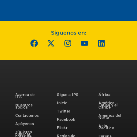
Síguenos en:
Acerca de
Sigue a IPS
África
IPS
Inicio
América
Nuestros
Latina y el
socios
Caribe
Twitter
Contáctenos
América del
Norte
Facebook
Apóyenos
Asia-
Flickr
Pacífico
¿Quieres
publicar
Reglas de
notas de
Europa