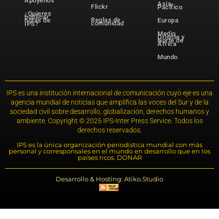
Apóyenos
Asia-
Flickr
Pacífico
¿Quieres
publicar
Reglas de
notas de
Europa
comunidad
IPS?
Medio
Oriente y
Norte de
África
Mundo
IPS es una institución internacional de comunicación cuyo eje es una
agencia mundial de noticias que amplifica las voces del Sur y de la
sociedad civil sobre desarrollo, globalización, derechos humanos y
ambiente. Copyright © 2025 IPS-Inter Press Service. Todos los
derechos reservados.
IPS es la única organización periodística mundial con más
personal y corresponsales en el mundo en desarrollo que en los
países ricos. DONAR
Desarrollo & Hosting: Atiko.Studio