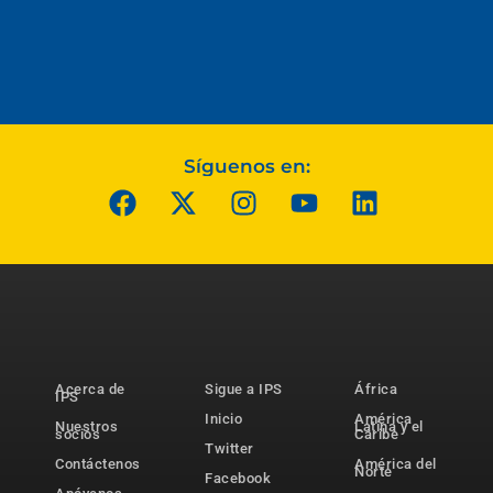
Síguenos en:
Acerca de
Sigue a IPS
África
IPS
Inicio
América
Nuestros
Latina y el
socios
Caribe
Twitter
Contáctenos
América del
Norte
Facebook