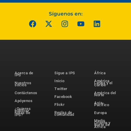
Síguenos en:
Acerca de
Sigue a IPS
África
IPS
Inicio
América
Nuestros
Latina y el
socios
Caribe
Twitter
Contáctenos
América del
Norte
Facebook
Apóyenos
Asia-
Flickr
Pacífico
¿Quieres
publicar
Reglas de
notas de
Europa
comunidad
IPS?
Medio
Oriente y
Norte de
África