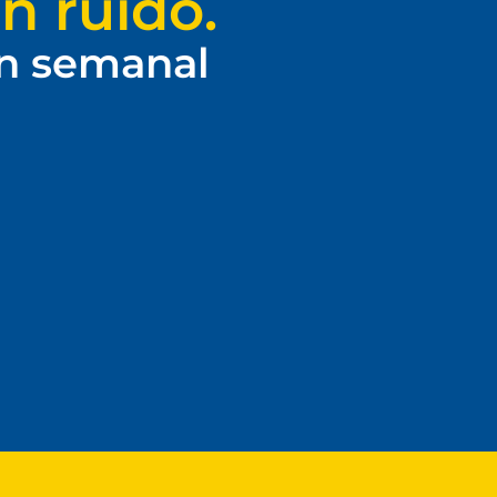
n ruido.
ín semanal