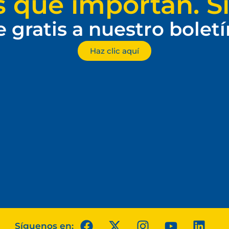
s que importan. Si
e gratis a nuestro bolet
Haz clic aquí
Síguenos en: