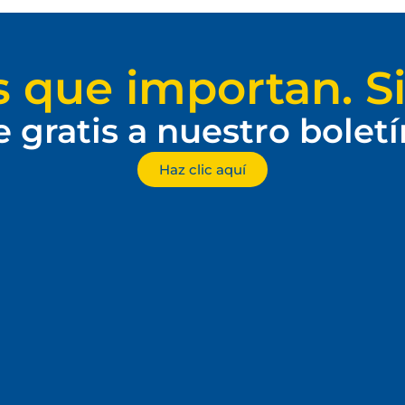
s que importan. Si
e gratis a nuestro bolet
Haz clic aquí