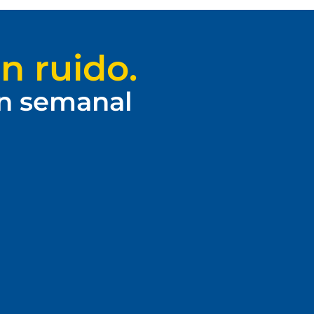
n ruido.
ín semanal