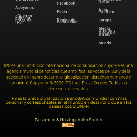
Norte
Facebook
Apóyenos
Asia-
Flickr
Pacífico
¿Quieres
publicar
Reglas de
notas de
Europa
comunidad
IPS?
Medio
Oriente y
Norte de
África
Mundo
IPS es una institución internacional de comunicación cuyo eje es una
agencia mundial de noticias que amplifica las voces del Sur y de la
sociedad civil sobre desarrollo, globalización, derechos humanos y
ambiente. Copyright © 2025 IPS-Inter Press Service. Todos los
derechos reservados.
IPS es la única organización periodística mundial con más
personal y corresponsales en el mundo en desarrollo que en los
países ricos. DONAR
Desarrollo & Hosting: Atiko.Studio