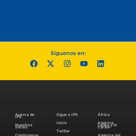
Síguenos en:
Acerca de
Sigue a IPS
África
IPS
Inicio
América
Nuestros
Latina y el
socios
Caribe
Twitter
Contáctenos
América del