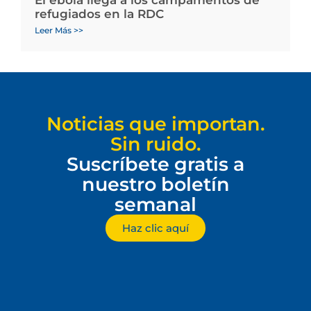
El ébola llega a los campamentos de
refugiados en la RDC
Leer Más >>
Noticias que importan.
Sin ruido.
Suscríbete gratis a
nuestro boletín
semanal
Haz clic aquí