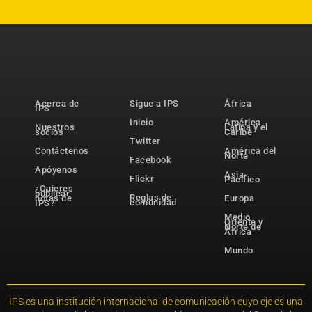
Acerca de
Sigue a IPS
África
IPS
Inicio
América
Nuestros
Latina y el
socios
Caribe
Twitter
Contáctenos
América del
Norte
Facebook
Apóyenos
Asia-
Flickr
Pacífico
¿Quieres
publicar
Reglas de
notas de
Europa
comunidad
IPS?
Medio
Oriente y
Norte de
África
Mundo
IPS es una institución internacional de comunicación cuyo eje es una