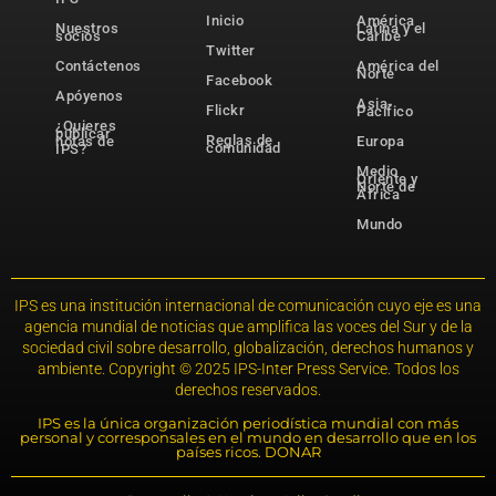
Inicio
América
Nuestros
Latina y el
socios
Caribe
Twitter
Contáctenos
América del
Norte
Facebook
Apóyenos
Asia-
Flickr
Pacífico
¿Quieres
publicar
Reglas de
notas de
Europa
comunidad
IPS?
Medio
Oriente y
Norte de
África
Mundo
IPS es una institución internacional de comunicación cuyo eje es una
agencia mundial de noticias que amplifica las voces del Sur y de la
sociedad civil sobre desarrollo, globalización, derechos humanos y
ambiente. Copyright © 2025 IPS-Inter Press Service. Todos los
derechos reservados.
IPS es la única organización periodística mundial con más
personal y corresponsales en el mundo en desarrollo que en los
países ricos. DONAR