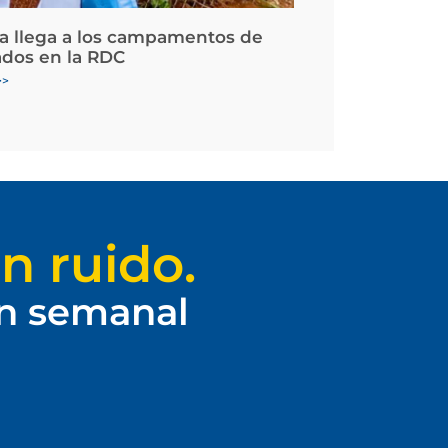
la llega a los campamentos de
ados en la RDC
>>
n ruido.
ín semanal