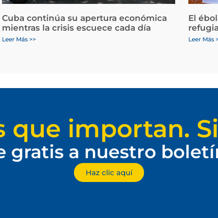
Cuba continúa su apertura económica
El ébo
mientras la crisis escuece cada día
refugi
Leer Más >>
Leer Más 
s que importan. Si
e gratis a nuestro bolet
Haz clic aquí