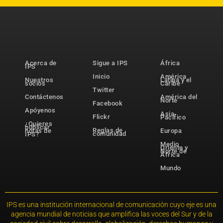
Acerca de
Sigue a IPS
África
IPS
Inicio
América
Nuestros
Latina y el
socios
Caribe
Twitter
Contáctenos
América del
Norte
Facebook
Apóyenos
Asia-
Flickr
Pacífico
¿Quieres
publicar
Reglas de
notas de
Europa
comunidad
IPS?
Medio
Oriente y
Norte de
África
Mundo
IPS es una institución internacional de comunicación cuyo eje es una
agencia mundial de noticias que amplifica las voces del Sur y de la