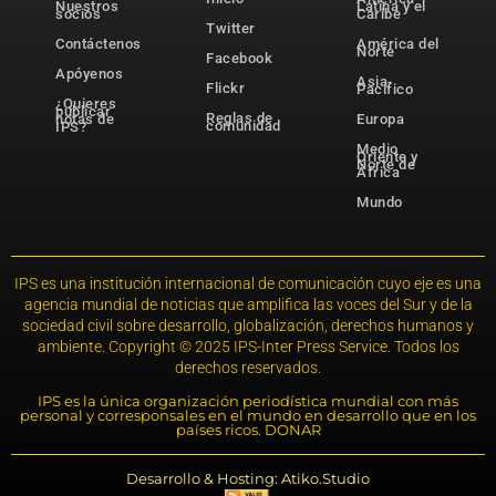
Nuestros
Latina y el
socios
Caribe
Twitter
Contáctenos
América del
Norte
Facebook
Apóyenos
Asia-
Flickr
Pacífico
¿Quieres
publicar
Reglas de
notas de
Europa
comunidad
IPS?
Medio
Oriente y
Norte de
África
Mundo
IPS es una institución internacional de comunicación cuyo eje es una
agencia mundial de noticias que amplifica las voces del Sur y de la
sociedad civil sobre desarrollo, globalización, derechos humanos y
ambiente. Copyright © 2025 IPS-Inter Press Service. Todos los
derechos reservados.
IPS es la única organización periodística mundial con más
personal y corresponsales en el mundo en desarrollo que en los
países ricos. DONAR
Desarrollo & Hosting: Atiko.Studio