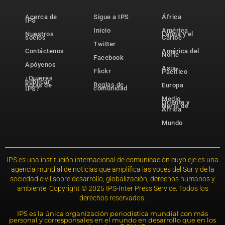
Acerca de
Sigue a IPS
África
IPS
Inicio
América
Nuestros
Latina y el
socios
Caribe
Twitter
Contáctenos
América del
Norte
Facebook
Apóyenos
Asia-
Flickr
Pacífico
¿Quieres
publicar
Reglas de
notas de
Europa
comunidad
IPS?
Medio
Oriente y
Norte de
África
Mundo
IPS es una institución internacional de comunicación cuyo eje es una
agencia mundial de noticias que amplifica las voces del Sur y de la
sociedad civil sobre desarrollo, globalización, derechos humanos y
ambiente. Copyright © 2025 IPS-Inter Press Service. Todos los
derechos reservados.
IPS es la única organización periodística mundial con más
personal y corresponsales en el mundo en desarrollo que en los