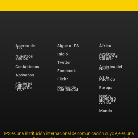
Acerca de
Sigue a IPS
África
IPS
Inicio
América
Nuestros
Latina y el
socios
Caribe
Twitter
Contáctenos
América del
Norte
Facebook
Apóyenos
Asia-
Flickr
Pacífico
¿Quieres
publicar
Reglas de
notas de
Europa
comunidad
IPS?
Medio
Oriente y
Norte de
África
Mundo
IPS es una institución internacional de comunicación cuyo eje es una