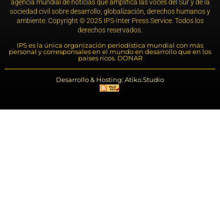
agencia mundial de noticias que amplifica las voces del Sur y de la
sociedad civil sobre desarrollo, globalización, derechos humanos y
ambiente. Copyright © 2025 IPS-Inter Press Service. Todos los
derechos reservados.
IPS es la única organización periodística mundial con más
personal y corresponsales en el mundo en desarrollo que en los
países ricos. DONAR
Desarrollo & Hosting: Atiko.Studio