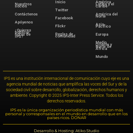
Inicio
América
Nuestros
Latina y el
socios
Caribe
Twitter
Contáctenos
América del
Norte
Facebook
Apóyenos
Asia-
Flickr
Pacífico
¿Quieres
publicar
Reglas de
notas de
Europa
comunidad
IPS?
Medio
Oriente y
Norte de
África
Mundo
IPS es una institución internacional de comunicación cuyo eje es una
agencia mundial de noticias que amplifica las voces del Sur y de la
sociedad civil sobre desarrollo, globalización, derechos humanos y
ambiente. Copyright © 2025 IPS-Inter Press Service. Todos los
derechos reservados.
IPS es la única organización periodística mundial con más
personal y corresponsales en el mundo en desarrollo que en los
países ricos. DONAR
Desarrollo & Hosting: Atiko.Studio