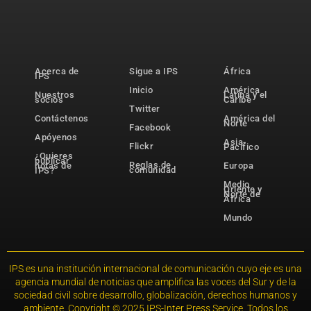
Acerca de
Sigue a IPS
África
IPS
Inicio
América
Nuestros
Latina y el
socios
Caribe
Twitter
Contáctenos
América del
Norte
Facebook
Apóyenos
Asia-
Flickr
Pacífico
¿Quieres
publicar
Reglas de
notas de
Europa
comunidad
IPS?
Medio
Oriente y
Norte de
África
Mundo
IPS es una institución internacional de comunicación cuyo eje es una
agencia mundial de noticias que amplifica las voces del Sur y de la
sociedad civil sobre desarrollo, globalización, derechos humanos y
ambiente. Copyright © 2025 IPS-Inter Press Service. Todos los