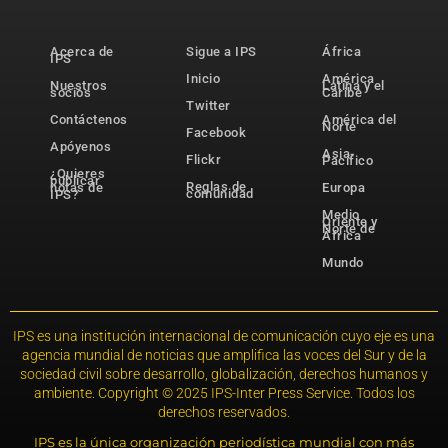
Acerca de
Sigue a IPS
África
IPS
Inicio
América
Nuestros
Latina y el
socios
Caribe
Twitter
Contáctenos
América del
Norte
Facebook
Apóyenos
Asia-
Flickr
Pacífico
¿Quieres
publicar
Reglas de
notas de
Europa
comunidad
IPS?
Medio
Oriente y
Norte de
África
Mundo
IPS es una institución internacional de comunicación cuyo eje es una
agencia mundial de noticias que amplifica las voces del Sur y de la
sociedad civil sobre desarrollo, globalización, derechos humanos y
ambiente. Copyright © 2025 IPS-Inter Press Service. Todos los
derechos reservados.
IPS es la única organización periodística mundial con más