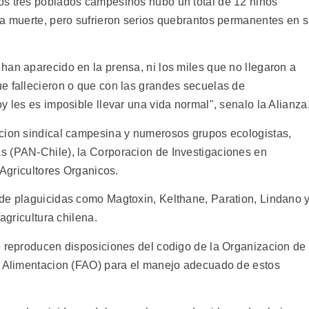
os tres poblados campesinos hubo un total de 12 ninos
la muerte, pero sufrieron serios quebrantos permanentes en 
han aparecido en la prensa, ni los miles que no llegaron a
e fallecieron o que con las grandes secuelas de
y les es imposible llevar una vida normal", senalo la Alianza
acion sindical campesina y numerosos grupos ecologistas,
s (PAN-Chile), la Corporacion de Investigaciones en
 Agricultores Organicos.
de plaguicidas como Magtoxin, Kelthane, Paration, Lindano 
agricultura chilena.
e reproducen disposiciones del codigo de la Organizacion de
 y Alimentacion (FAO) para el manejo adecuado de estos