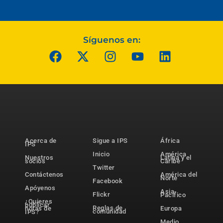
Síguenos en:
Acerca de
Sigue a IPS
África
IPS
Inicio
América
Nuestros
Latina y el
socios
Caribe
Twitter
Contáctenos
América del
Norte
Facebook
Apóyenos
Asia-
Flickr
Pacífico
¿Quieres
publicar
Reglas de
notas de
Europa
comunidad
IPS?
Medio