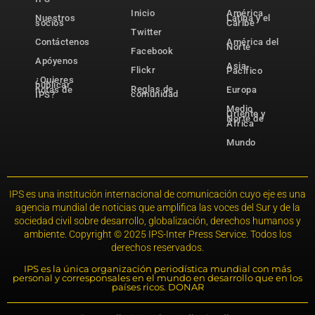
Inicio
América
Nuestros
Latina y el
socios
Caribe
Twitter
Contáctenos
América del
Norte
Facebook
Apóyenos
Asia-
Flickr
Pacífico
¿Quieres
publicar
Reglas de
notas de
Europa
comunidad
IPS?
Medio
Oriente y
Norte de
África
Mundo
IPS es una institución internacional de comunicación cuyo eje es una
agencia mundial de noticias que amplifica las voces del Sur y de la
sociedad civil sobre desarrollo, globalización, derechos humanos y
ambiente. Copyright © 2025 IPS-Inter Press Service. Todos los
derechos reservados.
IPS es la única organización periodística mundial con más
personal y corresponsales en el mundo en desarrollo que en los
países ricos. DONAR