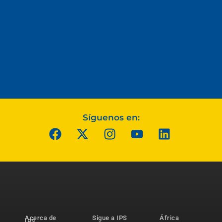
Síguenos en:
Acerca de
Sigue a IPS
África
IPS