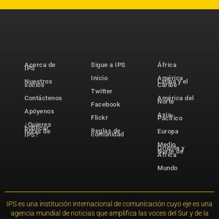
Acerca de
Sigue a IPS
África
IPS
Inicio
América
Nuestros
Latina y el
socios
Caribe
Twitter
Contáctenos
América del
Norte
Facebook
Apóyenos
Asia-
Flickr
Pacífico
¿Quieres
publicar
Reglas de
notas de
Europa
comunidad
IPS?
Medio
Oriente y
Norte de
África
Mundo
IPS es una institución internacional de comunicación cuyo eje es una
agencia mundial de noticias que amplifica las voces del Sur y de la