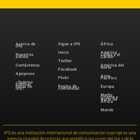
Acerca de
Sigue a IPS
África
IPS
Inicio
América
Nuestros
Latina y el
socios
Caribe
Twitter
Contáctenos
América del
Norte
Facebook
Apóyenos
Asia-
Flickr
Pacífico
¿Quieres
publicar
Reglas de
notas de
Europa
comunidad
IPS?
Medio
Oriente y
Norte de
África
Mundo
IPS es una institución internacional de comunicación cuyo eje es una
agencia mundial de noticias que amplifica las voces del Sur y de la