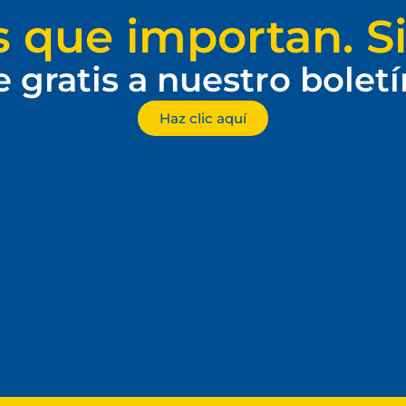
s que importan. Si
e gratis a nuestro bolet
Haz clic aquí