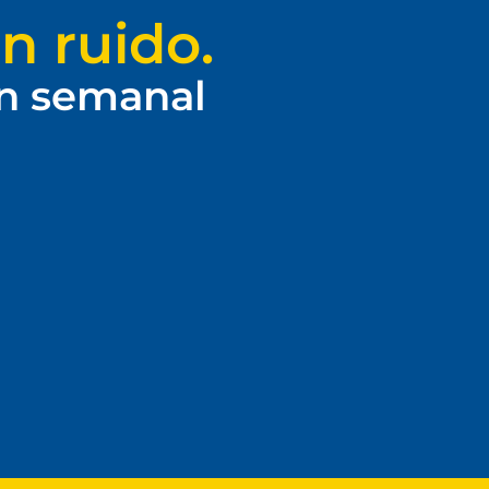
n ruido.
ín semanal