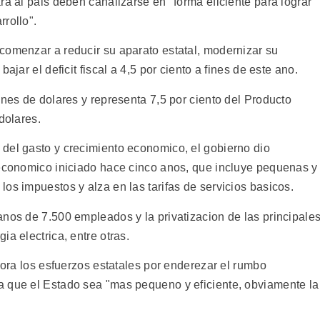
ra al pais deben canalizarse en "forma eficiente para lograr
rollo".
comenzar a reducir su aparato estatal, modernizar su
ajar el deficit fiscal a 4,5 por ciento a fines de este ano.
ones de dolares y representa 7,5 por ciento del Producto
dolares.
del gasto y crecimiento economico, el gobierno dio
 economico iniciado hace cinco anos, que incluye pequenas y
os impuestos y alza en las tarifas de servicios basicos.
anos de 7.500 empleados y la privatizacion de las principale
a electrica, entre otras.
ahora los esfuerzos estatales por enderezar el rumbo
a que el Estado sea "mas pequeno y eficiente, obviamente la