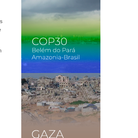
es
e
n