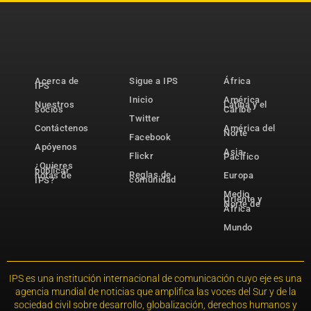
Acerca de
Sigue a IPS
África
IPS
Inicio
América
Nuestros
Latina y el
socios
Caribe
Twitter
Contáctenos
América del
Norte
Facebook
Apóyenos
Asia-
Flickr
Pacífico
¿Quieres
publicar
Reglas de
notas de
Europa
comunidad
IPS?
Medio
Oriente y
Norte de
África
Mundo
IPS es una institución internacional de comunicación cuyo eje es una
agencia mundial de noticias que amplifica las voces del Sur y de la
sociedad civil sobre desarrollo, globalización, derechos humanos y