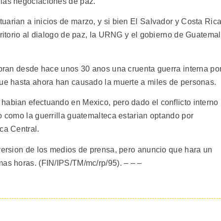
 las negociaciones de paz.
uarian a inicios de marzo, y si bien El Salvador y Costa Ric
rritorio al dialogo de paz, la URNG y el gobierno de Guatema
libran desde hace unos 30 anos una cruenta guerra interna po
que hasta ahora han causado la muerte a miles de personas.
habian efectuando en Mexico, pero dado el conflicto interno
o como la guerrilla guatemalteca estarian optando por
ca Central.
 version de los medios de prensa, pero anuncio que hara un
mas horas. (FIN/IPS/TM/mc/rp/95). – – –