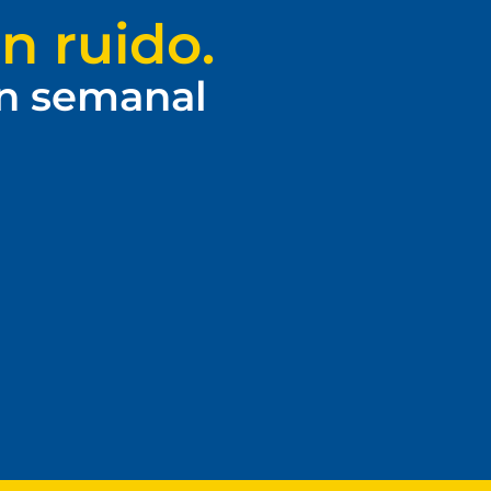
n ruido.
ín semanal