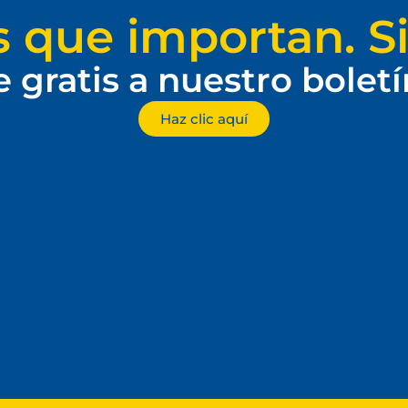
s que importan. Si
e gratis a nuestro bolet
Haz clic aquí