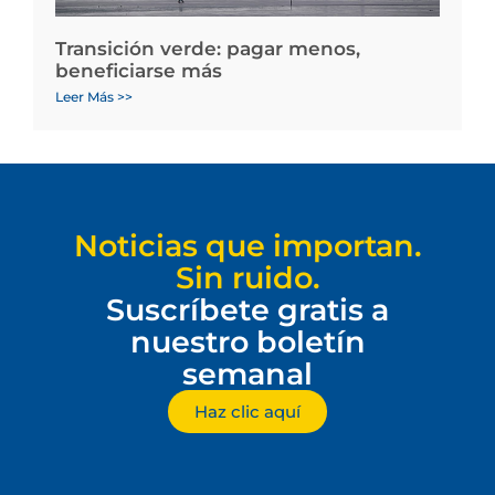
Transición verde: pagar menos,
beneficiarse más
Leer Más >>
Noticias que importan.
Sin ruido.
Suscríbete gratis a
nuestro boletín
semanal
Haz clic aquí