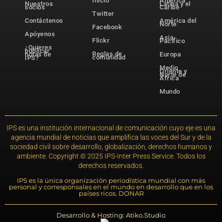
Inicio
América
Nuestros
Latina y el
socios
Caribe
Twitter
Contáctenos
América del
Norte
Facebook
Apóyenos
Asia-
Flickr
Pacífico
¿Quieres
publicar
Reglas de
notas de
Europa
comunidad
IPS?
Medio
Oriente y
Norte de
África
Mundo
IPS es una institución internacional de comunicación cuyo eje es una
agencia mundial de noticias que amplifica las voces del Sur y de la
sociedad civil sobre desarrollo, globalización, derechos humanos y
ambiente. Copyright © 2025 IPS-Inter Press Service. Todos los
derechos reservados.
IPS es la única organización periodística mundial con más
personal y corresponsales en el mundo en desarrollo que en los
países ricos. DONAR
Desarrollo & Hosting: Atiko.Studio