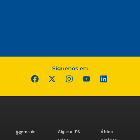
Síguenos en:
Acerca de
Sigue a IPS
África
IPS