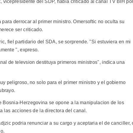
, vicepresidente del SDP, habia criticado al canal TV BIH po
para derrocar al primer ministro. Omersoftic no oculta su
erece ser criticado.
ic, fiel partidario del SDA, se sorprende. "Si estuviera en mi
amente ", expreso.
anal de televsion destituya primeros ministros", indica una
y peligroso, no solo para el primer ministro y el gobierno
ubrayo.
e Bosnia-Herzegovina se opone a la manipulacion de los
ca las acciones de la directora del canal.
djzic podria renunciar a su cargo y aceptaria el de canciller, 
co.