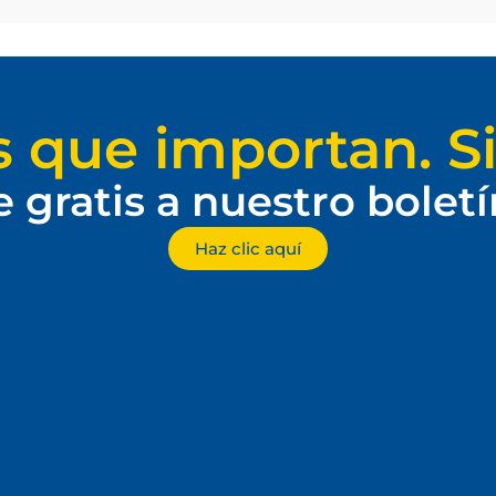
s que importan. Si
e gratis a nuestro bolet
Haz clic aquí