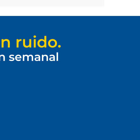
n ruido.
ín semanal