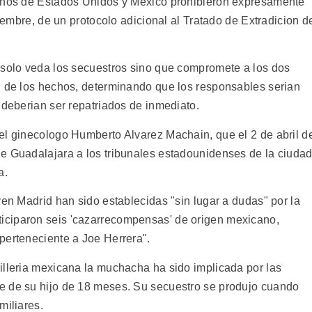
ernos de Estados Unidos y Mexico prohibieron expresamente
viembre, de un protocolo adicional al Tratado de Extradicion d
 solo veda los secuestros sino que compromete a los dos
n de los hechos, determinando que los responsables serian
 deberian ser repatriados de inmediato.
el ginecologo Humberto Alvarez Machain, que el 2 de abril d
e Guadalajara a los tribunales estadounidenses de la ciuda
a.
ven Madrid han sido establecidas "sin lugar a dudas" por la
iciparon seis 'cazarrecompensas' de origen mexicano,
perteneciente a Joe Herrera".
illeria mexicana la muchacha ha sido implicada por las
e de su hijo de 18 meses. Su secuestro se produjo cuando
miliares.