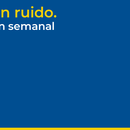
n ruido.
ín semanal