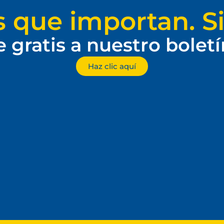
s que importan. Si
e gratis a nuestro bolet
Haz clic aquí