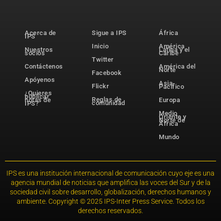
Acerca de
Sigue a IPS
África
IPS
Inicio
América
Nuestros
Latina y el
socios
Caribe
Twitter
Contáctenos
América del
Norte
Facebook
Apóyenos
Asia-
Flickr
Pacífico
¿Quieres
publicar
Reglas de
notas de
Europa
comunidad
IPS?
Medio
Oriente y
Norte de
África
Mundo
IPS es una institución internacional de comunicación cuyo eje es una
agencia mundial de noticias que amplifica las voces del Sur y de la
sociedad civil sobre desarrollo, globalización, derechos humanos y
ambiente. Copyright © 2025 IPS-Inter Press Service. Todos los
derechos reservados.