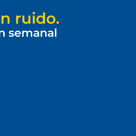
n ruido.
ín semanal