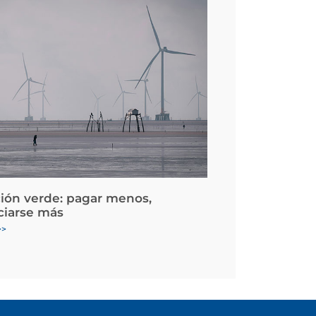
ción verde: pagar menos,
ciarse más
>>