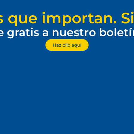
s que importan. Si
e gratis a nuestro bolet
Haz clic aquí