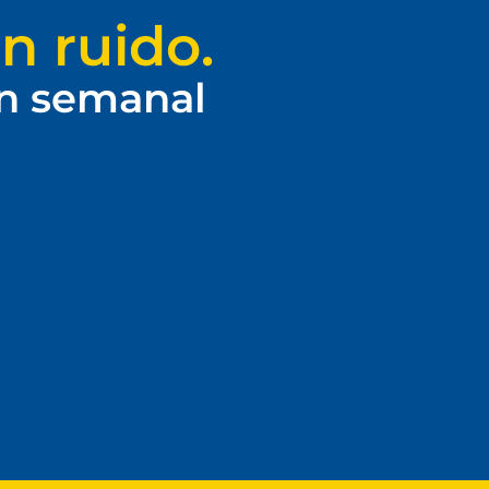
n ruido.
ín semanal