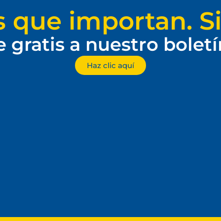
s que importan. Si
e gratis a nuestro bolet
Haz clic aquí