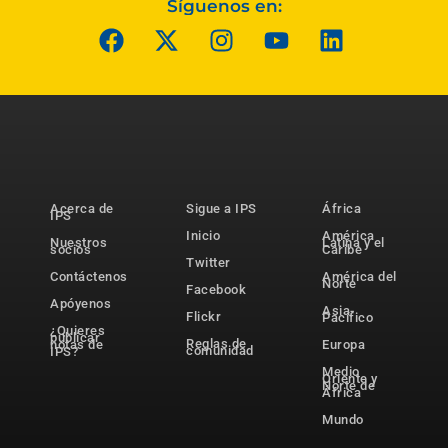
Síguenos en:
Acerca de
Sigue a IPS
África
IPS
Inicio
América
Nuestros
Latina y el
socios
Caribe
Twitter
Contáctenos
América del
Norte
Facebook
Apóyenos
Asia-
Flickr
Pacífico
¿Quieres
publicar
Reglas de
notas de
Europa
comunidad
IPS?
Medio
Oriente y
Norte de
África
Mundo