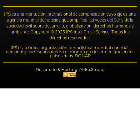
IPS es una institución internacional de comunicación cuyo eje es una
agencia mundial de noticias que amplifica las voces del Sur y de la
sociedad civil sobre desarrollo, globalización, derechos humanos y
ambiente. Copyright © 2025 IPS-Inter Press Service. Todos los
derechos reservados.
IPS es la única organización periodística mundial con más
personal y corresponsales en el mundo en desarrollo que en los
países ricos. DONAR
Desarrollo & Hosting: Atiko.Studio